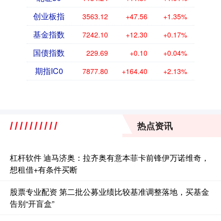
创业板指
3563.12
+47.56
+1.35%
基金指数
7242.10
+12.30
+0.17%
国债指数
229.69
+0.10
+0.04%
期指IC0
7877.80
+164.40
+2.13%
热点资讯
杠杆软件 迪马济奥：拉齐奥有意本菲卡前锋伊万诺维奇，
想租借+有条件买断
股票专业配资 第二批公募业绩比较基准调整落地，买基金
告别“开盲盒”