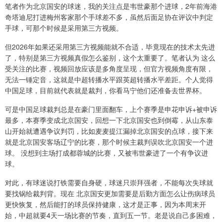
笔者作为北京国安的球迷，我的关注点是韦世豪那个进球，2年前海港
奇塔迪尼打进梅州客家那个手球差不多，虽然后面足协在评议中判定
手球，可那个时候是采用第三方视频。
但2026年如果还采用第三方视频能就不合适，毕竟现在的技术太先进
了，特别是第三方视频真假怎么鉴别，这个太重要了。笔者认为 这么
受关注的比赛，视频回放应该是多角度呈现，但官方视频角度有限，
无法一锤定音，这就是中超转播水平跟英超转播水平差距。个人觉得
中国足球，目前就代表就是裁判，你看马宁他们还准备去世界杯。
可是中国足球裁判总是在豪门里面翻车，上个赛季是申花申诉+被申诉
最多，本赛季变成北京国安，回想一下北京国安也到倒霉，从山东泰
山开始就遭遇争议判罚，比如麦麦提江漏掉北京国安的点球，接下来
就是北京国安客场辽宁的比赛，那个时候主裁判误吹北京国安一个进
球。 没想到主场打成都蓉城的比赛，又被韦世豪进了一个有争议进
球。
对此，有球迷说打铁需要自身硬，球迷只崇拜强者，不能每次失球就
要找锅给裁判背。现在 北京国安更加需要是后勤方面怎么让伤病球员
更快恢复，然后能打的球员保持健康，这才是正事，因为本周末开
始，中超就要4天一场比赛的节奏，直到五一节。老是说自己多困难，